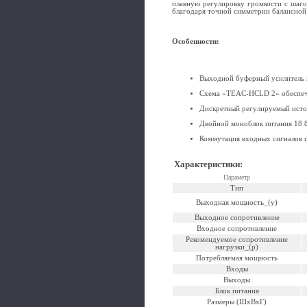
плавную регулировку громкости с шаго
благодаря точной симметрии балансной
Особенности:
Выходной буферный усилитель и
Схема «TEAC-HCLD 2» обеспечи
Дискретный регулируемый источ
Двойной моноблок питания 18 
Коммутация входных сигналов п
Характеристики
:
Параметр
Тип
Выходная мощность_(у)
Выходное сопротивление
Входное сопротивление
Рекомендуемое сопротивление
нагрузки_(р)
Потребляемая мощность
Входы
Выходы
Блок питания
Размеры (ШхВхГ)