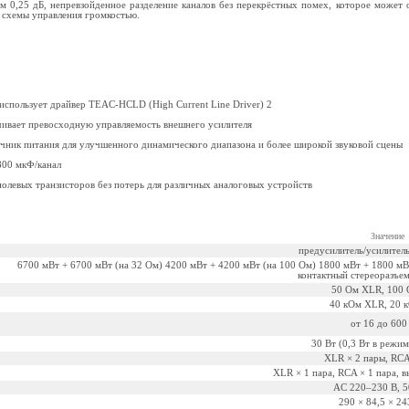
м 0,25 дБ, непревзойденное разделение каналов без перекрёстных помех, которое может 
 схемы управления громкостью.
спользует драйвер TEAC-HCLD (High Current Line Driver) 2
вает превосходную управляемость внешнего усилителя
ник питания для улучшенного динамического диапазона и более широкой звуковой сцены
800 мкФ/канал
олевых транзисторов без потерь для различных аналоговых устройств
Значение
предусилитель/усилитель
6700 мВт + 6700 мВт (на 32 Ом) 4200 мВт + 4200 мВт (на 100 Ом) 1800 мВт + 1800 мВт
контактный стереоразъем
50 Ом XLR, 100
40 кОм XLR, 20 
от 16 до 600
30 Вт (0,3 Вт в режи
XLR × 2 пары, RCA
XLR × 1 пара, RCA × 1 пара, 
AC 220–230 В, 5
290 × 84,5 × 24