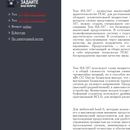
Teac HA-507 – полностью аналоговый 
аудиотехнологии TEAC для достижения 
Тел.
+7 (495) 951-99-44
обладает исключительной мощностью у
которую сложно представить, учитывая
Тел.
+7 (926) 159-99-44
507, можно создать специальную сис
Вопрос
online
секциями. Teac HA-507 – это бескомпро
аналоговый предусилитель. В сочетан
В форуме
полнофункциональную систему с отдел
акустическую систему. В сочетании 
По электронной почте
систему прослушивания через наушники
качества, вы можете подключить его
наушников». Предусилитель — это се
компонент, отвечающий за общее качес
в себе передовые технологии TEAC 
беспрецедентно высокое качество звука.
Teac HA-507 использует схему мощного
с в общей сложности четырьмя элемен
чрезвычайно мощный, но и способен во
мВт (32 Ом) на балансном выходе, что
внутренние балансные усилители перек
сигнала до нулевого напряжения. Преду
(высокий/средний/низкий) в зависимос
устройства. Коммутация входов осущест
буферный усилитель использует драйве
оригинальный HCLD, для мощной раскач
Для любителей head-fi, которым нужна
его к высококлассным внешним предусил
высококлассный предусилитель для ак
прохождения предусилителя для удобст
управления громкостью на основе много
прохождения сигнала, минимизируя и
исключительной точностью и обеспечив