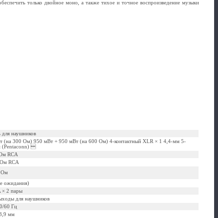
обеспечить только двойное моно, а также тихое и точное воспроизведение музыки
 для наушников
 (на 300 Ом) 950 мВт + 950 мВт (на 600 Ом) 4-контактный XLR × 1 4,4-мм 5-
 (Pentaconn) 
 Ом RCA
кОм RCA
 Ом
ме ожидания)
 × 2 пары
выходы для наушников
0/60 Гц
3,9 мм