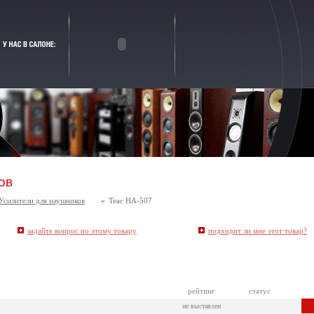
ов
Усилители для наушников
Teac HA-507
задайте вопрос по этому товару
подходит ли мне этот товар
?
рейтинг
статус
не выставлен