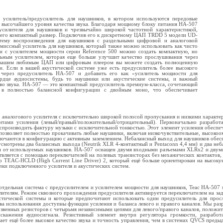
усилитель/предусилитель для наушников, в котором используются передовые
высочайшего уровня качества звука. Благодаря мощному блоку питания HA-507
силителя для наушников и чрезвычайно широкой частотной характеристикой,
 его компактный размер. Подключив его к дискретному ЦАП TRDD 5 модели UD-
тему воспроизведения для наушников с раздельными цифровой и аналоговой
миссный усилитель для наушников, который также можно использовать как чисто
ии с усилителем мощности серии Reference 500 можно создать компактную, но
ьным усилителем, которая еще больше улучшит качество прослушивания через
с вашим любимым ЦАП или цифровым плеером вы можете создать полноценную
. Если в вашей акустической системе уже есть предусилитель более высокого
 через предусилитель HA-507 и добавить его как «усилитель мощности для
рдце аудиосистемы, будь то наушники или акустические системы, и важный
тво звука. HA-507 — это компактный предусилитель премиум-класса, сочетающий
в полностью балансной конфигурации с двойным моно, что обеспечивает
 аналогового усилителя с исключительно широкой полосой пропускания и низкими харак
тами усиления (левый/правый/положительный/отрицательный). Первоначально разработ
спроизводить фактуру музыки с исключительной тонкостью. Этот элемент усиления обесп
 позволяет полностью прокачивать любые наушники, включая низкочувствительные, высоко
лючаются в конфигурацию с активным заземлением. Небалансный выход для наушников обес
смотрены два балансных выхода (Neutrik XLR 4-контактный и Pentaconn 4,4 мм) и два не
ти от используемых наушников. HA-507 оснащен двумя входными разъемами XLRx2 и двумя
вляется с помощью переключателей на полевых транзисторах без механических контактов,
р TEAC-HCLD (High Current Line Driver) 2, который ещё больше ориентирован на высоку
ки подключенного усилителя и акустических систем.
 отдельная система с предусилителем и усилителем мощности для наушников, Teac HA-507
ителям. Режим сквозного прохождения предусилителя активируется переключателем на задне
устической системы и которые предпочитают использовать один предусилитель для прос
ва использования доступны функции усиления и баланса левого и правого каналов. Мы р
звенных резисторов с четырьмя независимыми цепями для левого/правого каналов, положите
скажения аудиосигнала. Резистивный элемент внутри регулятора громкости, разрабо
ает ещё более высокое качество звука и точность управления, чем в системах QVCS пре