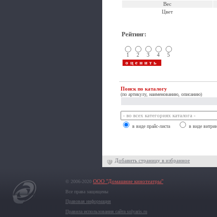
Вес
Цвет
Рейтинг
:
1
2
3
4
5
Поиск по каталогу
(по артикулу, наименованию, описанию)
в виде прайс-листа
в виде витри
Добавить страницу в избранное
© 2006-2020
ООО "Домашние кинотеатры"
Все права защищены
Правовая информация
Правила использования сайта solyaris.ru