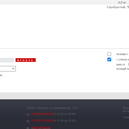
4,6 кг
Серебристый, 
позиции с
с учётом 
цена от
позиций на
ны
123290, г.Москва, ул.Садовническая, д.74
Испо
согл
+7 (495) 951-99-44
(с 12:00 до 18:00)
Сопр
+7 (926) 159-99-44
(с 11:00 до 20:00)
info@solyaris.ru