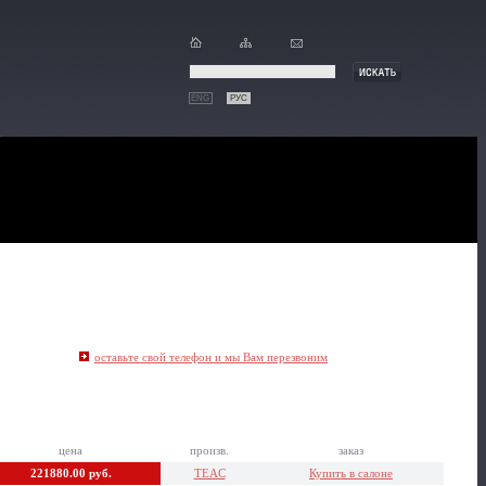
ENG
РУС
оставьте свой телефон и мы Вам перезвоним
цена
произв.
заказ
221880.00 руб.
TEAC
Купить в салоне