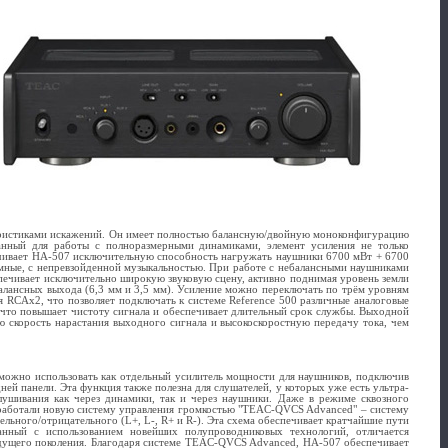
теристиками искажений. Он имеет полностью балансную/двойную моноконфигурацию
анный для работы с полноразмерными динамиками, элемент усиления не только
ечивает HA-507 исключительную способность нагружать наушники 6700 мВт + 6700
омные, с непревзойденной музыкальностью. При работе с небалансными наушниками
печивает исключительно широкую звуковую сцену, активно поднимая уровень земли
балансных выхода (6,3 мм и 3,5 мм). Усиление можно переключать по трём уровням
 RCAx2, что позволяет подключать к системе Reference 500 различные аналоговые
 что повышает чистоту сигнала и обеспечивает длительный срок службы. Выходной
ю скорость нарастания выходного сигнала и высокоскоростную передачу тока, чем
 можно использовать как отдельный усилитель мощности для наушников, подключив
й панели. Эта функция также полезна для слушателей, у которых уже есть ультра-
лушивания как через динамики, так и через наушники. Даже в режиме сквозного
азработали новую систему управления громкостью "TEAC-QVCS Advanced" – систему
льного/отрицательного (L+, L-, R+ и R-). Эта схема обеспечивает кратчайшие пути
танный с использованием новейших полупроводниковых технологий, отличается
дыдущего поколения. Благодаря системе TEAC-QVCS Advanced, HA-507 обеспечивает