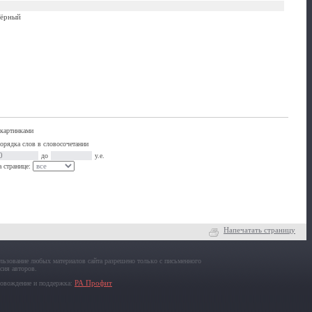
Чёрный
 картинками
порядка слов в словосочетании
до
у.е.
 странице:
Напечатать страницу
льзование любых материалов сайта разрешено только с письменного
асия авторов.
овождение и поддержка:
РА Профит