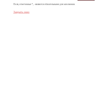
Поля, отмеченные *, - являются обязательными для заполнения.
Закрыть окно