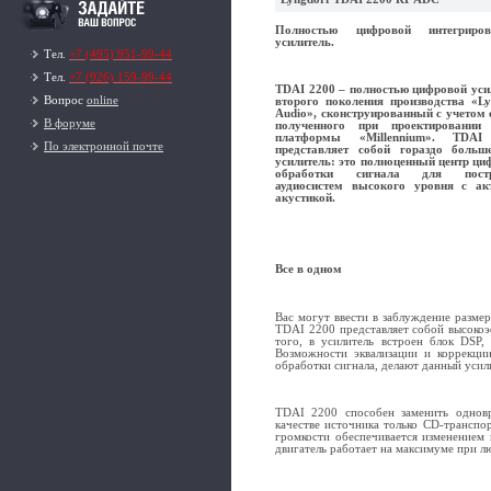
Полностью цифровой интегриров
усилитель.
Тел.
+7 (495) 951-99-44
Тел.
+7 (926) 159-99-44
TDAI 2200 – полностью цифровой уси
Вопрос
online
второго поколения производства «Ly
Audio», сконструированный с учетом 
В форуме
полученного при проектировании
платформы «Millennium». TDAI
По электронной почте
представляет собой гораздо больш
усилитель: это полноценный центр ци
обработки сигнала для постр
аудиосистем высокого уровня с ак
акустикой.
Все в одном
Вас могут ввести в заблуждение разме
TDAI 2200 представляет собой высокоэ
того, в усилитель встроен блок DSP,
Возможности эквализации и коррекции
обработки сигнала, делают данный уси
TDAI 2200 способен заменить одновр
качестве источника только CD-транспо
громкости обеспечивается изменением
двигатель работает на максимуме при л