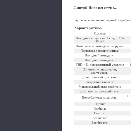
Джиттер? Не в этом случае…
Варианты исполнения: черный, серебря
Характеристики
:
Параметр
Выходная мощность, 1 кГц, 0,1 %
THD+N:
Номинальный импеданс нагрузки:
Частотная характеристика:
Выходной импеданс:
Выходной импеданс:
THD + N, эквивалентный уровень:
Отношение сигнал/шум,
экв.уровень:
Динамический диапазон:
Разделение каналов:
Максимальный выходной ток:
Диапазон напряжений сети:
1,
Потребляемая мощность:
Ширина:
Глубина:
Высота:
Вес нетто:
Вес брутто: