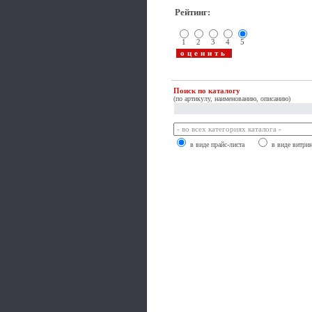
Рейтинг
:
1
2
3
4
5
Поиск по каталогу
(по артикулу, наименованию, описанию)
в виде прайс-листа
в виде витри