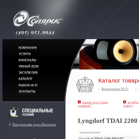
Каталог товар
Компоненты Hi-Fi
нашли этот товар
задайте
дешевле?
товару
Lyngdorf TDAI 2200
Покупателям через Интернет
наименование
Lyngdorf TDAI 2200 RP ADC