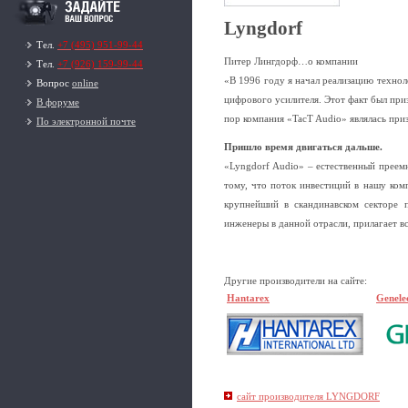
Lyngdorf
Тел.
+7 (495) 951-99-44
Питер Лингдорф…о компании
Тел.
+7 (926) 159-99-44
«В 1996 году я начал реализацию технол
Вопрос
online
цифрового усилителя. Этот факт был при
В форуме
пор компания «TacT Audio» являлась при
По электронной почте
Пришло время двигаться дальше.
«Lyngdorf Audio» – естественный преем
тому, что поток инвестиций в нашу ко
крупнейший в скандинавском секторе п
инженеры в данной отрасли, прилагает в
Другие производители на сайте:
Hantarex
Genele
сайт производителя LYNGDORF