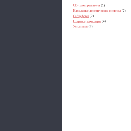
CD-проигрыватели
(1)
Напольные акустические системы
(2)
Сабвуферы
(2)
Стерео процессоры
(4)
Усилители
(7)