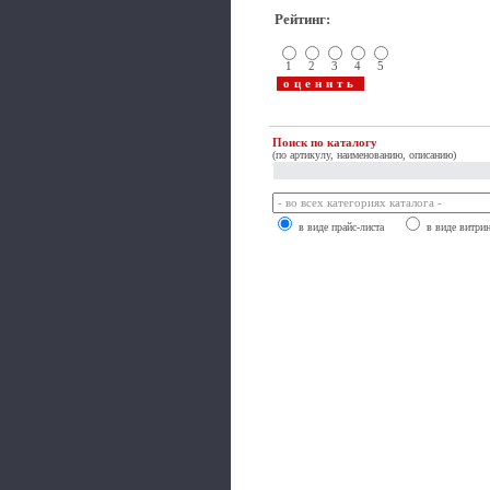
Рейтинг
:
1
2
3
4
5
Поиск по каталогу
(по артикулу, наименованию, описанию)
в виде прайс-листа
в виде витри