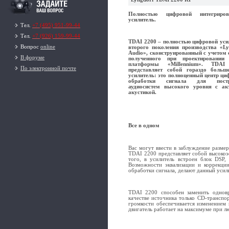
Полностью цифровой интегриров
усилитель.
Тел.
+7 (495) 951-99-44
Тел.
+7 (926) 159-99-44
TDAI 2200 – полностью цифровой уси
Вопрос
online
второго поколения производства «Ly
Audio», сконструированный с учетом 
В форуме
полученного при проектировании
платформы «Millennium». TDAI
По электронной почте
представляет собой гораздо больш
усилитель: это полноценный центр ци
обработки сигнала для постр
аудиосистем высокого уровня с ак
акустикой.
Все в одном
Вас могут ввести в заблуждение разме
TDAI 2200 представляет собой высокоэ
того, в усилитель встроен блок DSP,
Возможности эквализации и коррекции
обработки сигнала, делают данный уси
TDAI 2200 способен заменить одновр
качестве источника только CD-транспо
громкости обеспечивается изменением
двигатель работает на максимуме при л