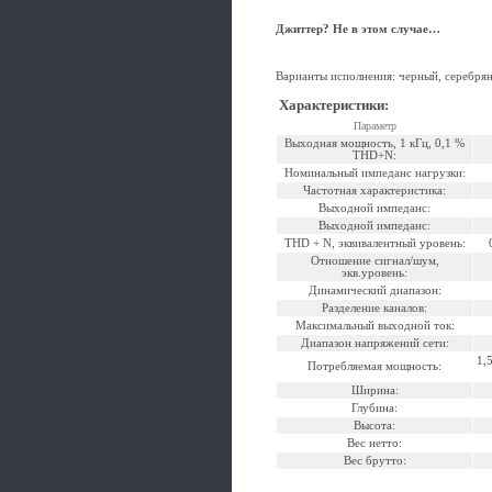
Джиттер? Не в этом случае…
Варианты исполнения: черный, серебря
Характеристики
:
Параметр
Выходная мощность, 1 кГц, 0,1 %
THD+N:
Номинальный импеданс нагрузки:
Частотная характеристика:
Выходной импеданс:
Выходной импеданс:
THD + N, эквивалентный уровень:
Отношение сигнал/шум,
экв.уровень:
Динамический диапазон:
Разделение каналов:
Максимальный выходной ток:
Диапазон напряжений сети:
1,
Потребляемая мощность:
Ширина:
Глубина:
Высота:
Вес нетто:
Вес брутто: