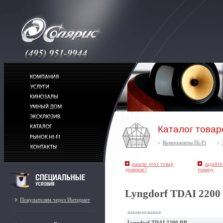
Каталог товар
Компоненты Hi-Fi
нашли этот товар
задайте
дешевле?
товару
Lyngdorf TDAI 2200
Покупателям через Интернет
наименование
Lyngdorf TDAI 2200 RP