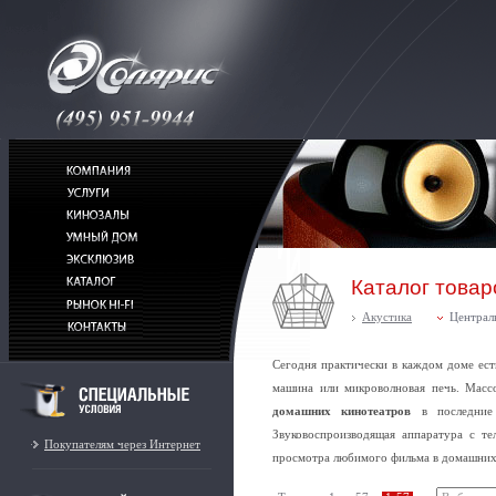
Каталог товар
Акустика
Централ
Сегодня практически в каждом доме ест
машина или микроволновая печь. Масс
домашних кинотеатров
в последние 
Звуковоспроизводящая аппаратура с те
Покупателям через Интернет
просмотра любимого фильма в домашних