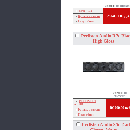
Рейтинг:
не выставл
MAGICO
Купить в салоне
2804000.00 руб
Подробнее
Perlisten Audio R7c Bla
High Gloss
Рейтинг:
не
выставлен
PERLISTEN
AUDIO
400000.00 ру
Купить в салоне
Подробнее
Perlisten Audio S5с Dar
Cherry Matte