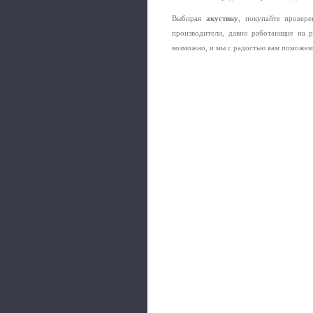
Выбирая
акустику
, покупайте провер
производители, давно работающие на р
возможно, и мы с радостью вам поможем