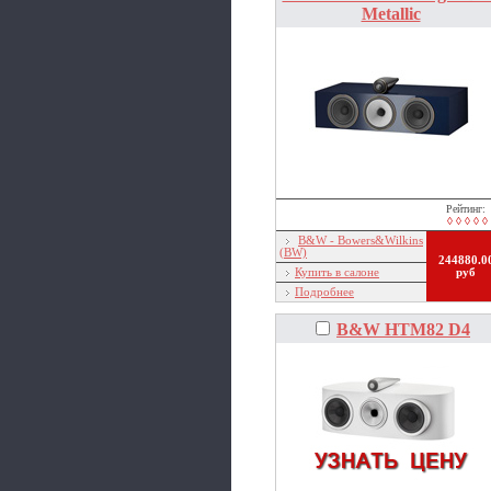
Metallic
Рейтинг:
◊ ◊ ◊ ◊ ◊
B&W - Bowers&Wilkins
(BW)
244880.0
Купить в салоне
руб
Подробнее
B&W HTM82 D4