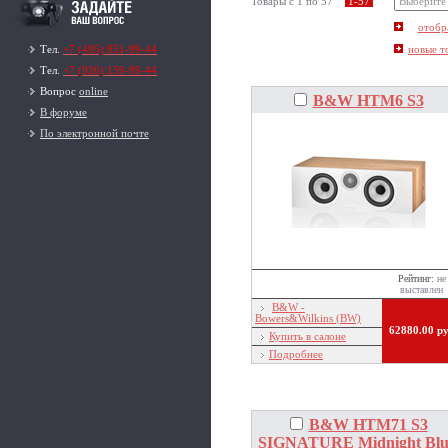
Товары c 1 по 57
1-57
новые т
Тел.
+7 (495) 951-99-44
Тел.
+7 (926) 159-99-44
Вопрос
online
B&W HTM6 S3
В форуме
По электронной почте
Рейтинг:
не
выставлен
B&W -
Bowers&Wilkins (BW)
62880.00 р
Купить в салоне
Подробнее
B&W HTM71 S3
SIGNATURE Midnight Blu