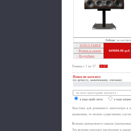
Рейтинг:
не выставл
SONUS FABER
Купить в салоне
669000.00 руб
Подробнее
Товары c 1 по 57
1-57
Поиск по каталогу
(по артикулу, наименованию, описанию)
в виде прайс-листа
в виде витри
Акустика для домашнего кинотеатра в к
правилами, то можно существенно улучш
Колонка центрального канала (центральн
Эта колонка передает настроение и диало