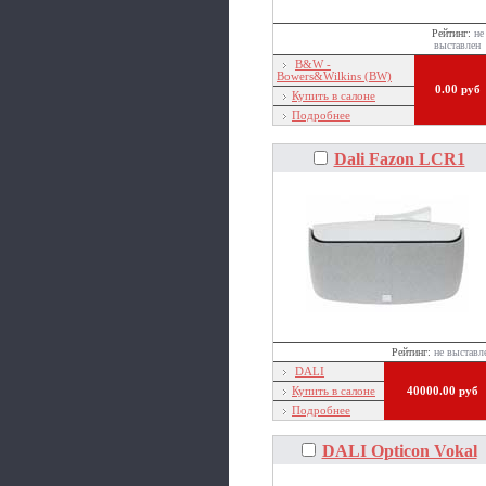
Рейтинг:
не
выставлен
B&W -
Bowers&Wilkins (BW)
0.00 руб
Купить в салоне
Подробнее
Dali Fazon LCR1
Рейтинг:
не выставл
DALI
Купить в салоне
40000.00 руб
Подробнее
DALI Opticon Vokal