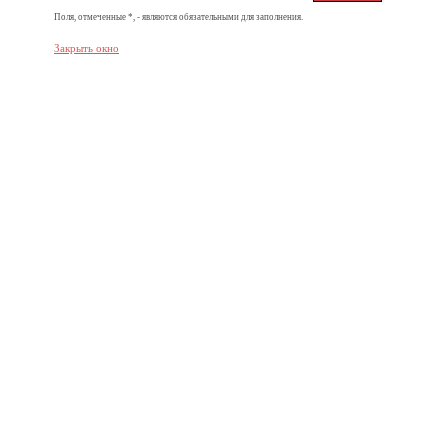
Поля, отмеченные *, - являются обязательными для заполнения.
Закрыть окно