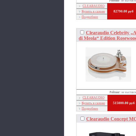
Рейтинг:
не выставл
CLEARAUDIO
Купить в салоне
82790.00 руб
Подробнее
Clearaudio Celebrity „A
di Meola“ Edition Rosewoo
Рейтинг:
не выставл
CLEARAUDIO
Купить в салоне
515000.00 руб
Подробнее
Clearaudio Concept M