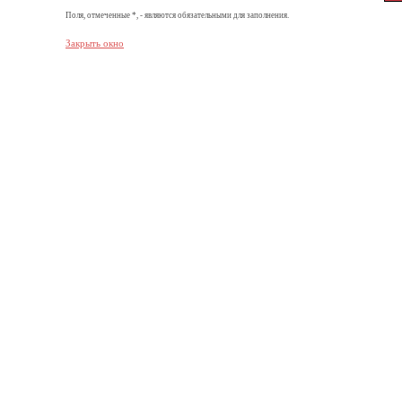
Поля, отмеченные *, - являются обязательными для заполнения.
Закрыть окно