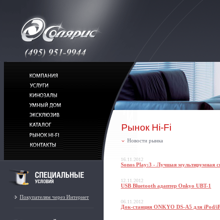
Рынок Hi-Fi
Новости рынка
16.11.2012
Sonos Play:3 - Лучшая мультирумная с
12.11.2012
USB Bluetooth адаптер Onkyo UBT-1
Покупателям через Интернет
06.11.2012
Док-станция ONKYO DS-A5 для iPod/iP