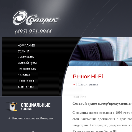
Рынок Hi-Fi
Новости рынка
16.01.2013
Сетевой аудио плеер/предусилител
С момента своего создания в 1998 году 
Покупателям через Интернет
свои наивысшие достижения в деле вос
индустрии. Сегодня ряд референсных ко
15 лет существования Series 800.