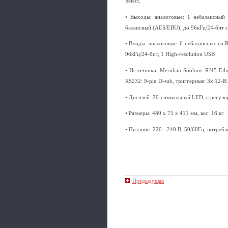
Select.
• Выходы: аналоговые: 1 небалансный 
балансный (AES/EBU), до 96кГц/24-бит
• Входы: аналоговые: 6 небалансных на R
96кГц/24-бит, 1 High-resolution USB
• Источники: Meridian Sooloos: RJ45 Et
RS232: 9-pin D-sub, триггерные: 3x 12-В.
• Дисплей: 20-символьный LED, с регули
• Размеры: 480 х 75 х 411 мм, вес: 16 кг
• Питание: 220 - 240 В, 50/60Гц, потребл
Предыдущая