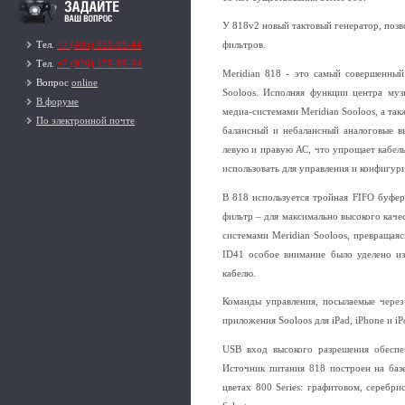
У 818v2 новый тактовый генератор, поз
Тел.
+7 (495) 951-99-44
фильтров.
Тел.
+7 (926) 159-99-44
Meridian 818 - это самый совершенный
Вопрос
online
Sooloos. Исполняя функции центра муз
В форуме
медиа-системами Meridian Sooloos, а та
По электронной почте
балансный и небалансный аналоговые в
левую и правую АС, что упрощает кабель
использовать для управления и конфигур
В 818 используется тройная FIFO буфе
фильтр – для максимально высокого каче
системами Meridian Sooloos, превращаяс
ID41 особое внимание было уделено из
кабелю.
Команды управления, посылаемые через 
приложения Sooloos для iPad, iPhone и i
USB вход высокого разрешения обеспеч
Источник питания 818 построен на баз
цветах 800 Series: графитовом, серебри