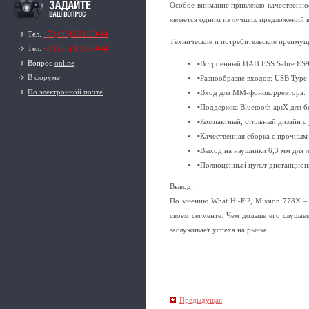
Особое внимание привлекло качественное
является одним из лучших предложений в
Тел.
+7 (495) 951-99-44
Технические и потребительские преимуще
Тел.
+7 (926) 159-99-44
Вопрос
online
▪Встроенный ЦАП ESS Sabre ES
В форуме
▪Разнообразие входов: USB Type
По электронной почте
▪Вход для MM-фонокорректора.
▪Поддержка Bluetooth aptX для 
▪Компактный, стильный дизайн с
▪Качественная сборка с прочным
▪Выход на наушники 6,3 мм для 
▪Полноценный пульт дистанционн
Вывод:
По мнению What Hi-Fi?, Mission 778X –
своем сегменте. Чем дольше его слушае
заслуживает успеха на рынке.
Предыдущая