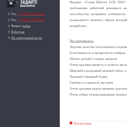
Вердикт: «Создав Rubicon LCR, DALI 
требованиям любителей домашнего ки
Тел.
+7 (495) 951-99-44
способностью раскрывать особенности 
Тел.
+7 (926) 159-99-44
музыкального звукового образа, которы
Вопрос
online
волшебство».
В форуме
По электронной почте
Что понравилось:
Хорошее качество изготовления и отделк
Естественность и прозрачность тембров
Обилие деталей и тонких нюансов
Очень красивая мягкость и четкость звуч
Широкий и воздушный звуковой образ, и
Хороший тональный баланс
Глубина и солидность звучания
Очень красивая подача звуковых дороже
Очень гибкое позиционирование (поворо
Предыдущая