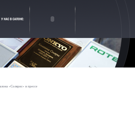
алона «Солярис» в прессе