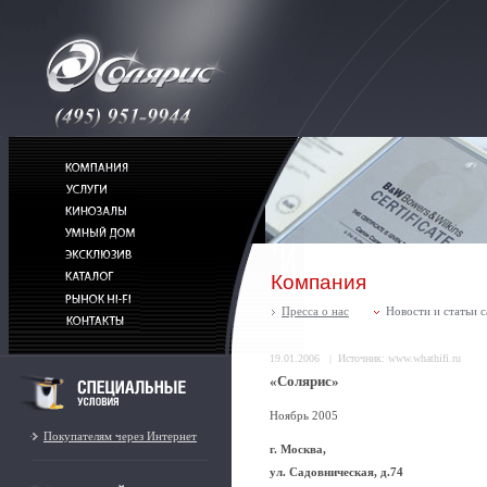
Компания
Пресса о нас
Новости и статьи с
19.01.2006 | Источник: www.whathifi.ru
«Солярис»
Ноябрь 2005
Покупателям через Интернет
г. Москва,
ул. Садовническая, д.74