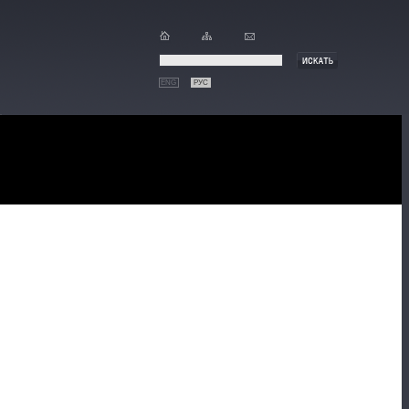
ENG
РУС