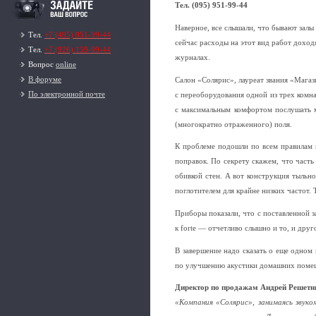
Тел. (095) 951-99-44
Наверное, все слышали, что бывают залы
Тел.
+7 (495) 951-99-44
сейчас расходы на этот вид работ доход
Тел.
+7 (926) 159-99-44
журналах.
Вопрос
online
В форуме
Салон «Солярис», лауреат звания «Магаз
По электронной почте
с переоборудования одной из трех комн
с максимальным комфортом послушать м
(многократно отраженного) поля.
К проблеме подошли по всем правилам 
поправок. По секрету скажем, что часть
обивкой стен. А вот конструкция тыльн
поглотителем для крайне низких частот.
Приборы показали, что с поставленной з
к forte — отчетливо слышно и то, и дру
В завершение надо сказать о еще одном
по улучшению акустики домашних помещ
Директор по продажам Андрей Решетн
«Компания «Солярис», занимаясь звуко