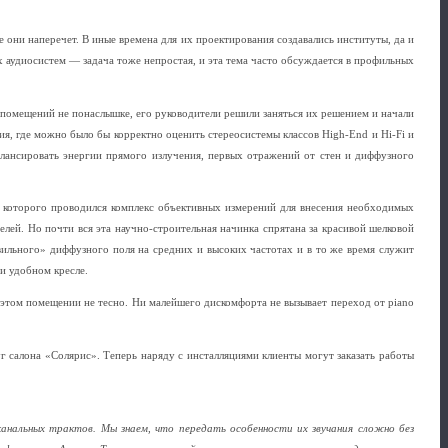
 они наперечет. В иные времена для их проектирования создавались институты, да и
 аудиосистем — задача тоже непростая, и эта тема часто обсуждается в профильных
и помещений не понаслышке, его руководители решили заняться их решением и начали
я, где можно было бы корректно оценить стереосистемы классов High-End и Hi-Fi и
алансировать энергии прямого излучения, первых отражений от стен и диффузного
е которого проводился комплекс объективных измерений для внесения необходимых
лей. Но почти вся эта научно-строительная начинка спрятана за красивой шелковой
вильного» диффузного поля на средних и высоких частотах и в то же время служит
и удобном кресле.
 этом помещении не тесно. Ни малейшего дискомфорта не вызывает переход от piano
 салона «Солярис». Теперь наряду с инсталляциями клиенты могут заказать работы
канальных трактов. Мы знаем, что передать особенности их звучания сложно без