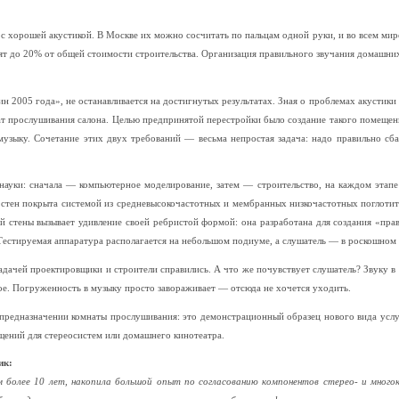
 с хорошей акустикой. В Москве их можно сосчитать по пальцам одной руки, и во всем мире
ят до 20% от общей стоимости строительства. Организация правильного звучания домашних
ин 2005 года», не останавливается на достигнутых результатах. Зная о проблемах акустик
ат прослушивания салона. Целью предпринятой перестройки было создание такого помещени
узыку. Сочетание этих двух требований — весьма непростая задача: надо правильно сб
науки: сначала — компьютерное моделирование, затем — строительство, на каждом этап
 стен покрыта системой из средневысокочастотных и мембранных низкочастотных поглотите
ой стены вызывает удивление своей ребристой формой: она разработана для создания «пра
 Тестируемая аппаратура располагается на небольшом подиуме, а слушатель — в роскошном 
адачей проектировщики и строители справились. А что же почувствует слушатель? Звуку в
гое. Погруженность в музыку просто завораживает — отсюда не хочется уходить.
 предназначении комнаты прослушивания: это демонстрационный образец нового вида услуг
ений для стереосистем или домашнего кинотеатра.
ик:
м более 10 лет, накопила большой опыт по согласованию компонентов стерео- и много