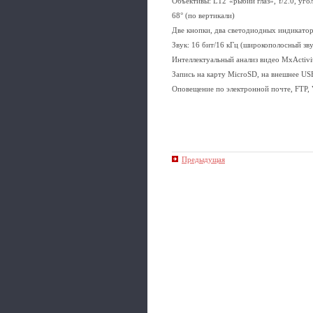
Объективы: L12 «рыбий глаз», f/2.0, угол
68° (по вертикали)
Две кнопки, два светодиодных индикатор
Звук: 16 бит/16 кГц (широкополосный зв
Интеллектуальный анализ видео MxActivit
Запись на карту MicroSD, на внешнее US
Оповещение по электронной почте, FTP, 
Предыдущая