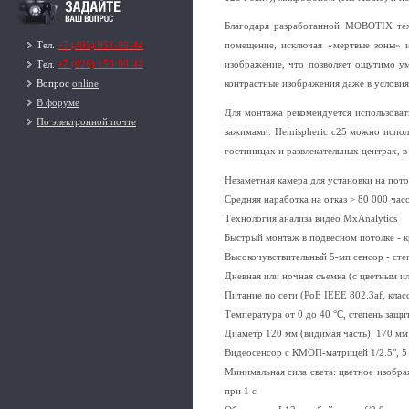
Благодаря разработанной MOBOTIX техн
Тел.
+7 (495) 951-99-44
помещение, исключая «мертвые зоны» и
Тел.
+7 (926) 159-99-44
изображение, что позволяет ощутимо у
Вопрос
online
контрастные изображения даже в условия
В форуме
Для монтажа рекомендуется использова
По электронной почте
зажимами. Hemispheric c25 можно исполь
гостиницах и развлекательных центрах, 
Незаметная камера для установки на пот
Средняя наработка на отказ > 80 000 час
Технология анализа видео MxAnalytics
Быстрый монтаж в подвесном потолке -
Высокочувствительный 5-мп сенсор - сте
Дневная или ночная съемка (с цветным и
Питание по сети (PoE IEEE 802.3af, класс
Температура от 0 до 40 °С, степень защи
Диаметр 120 мм (видимая часть), 170 мм 
Видеосенсор с КМОП-матрицей 1/2.5", 5 
Минимальная сила света: цветное изображ
при 1 с