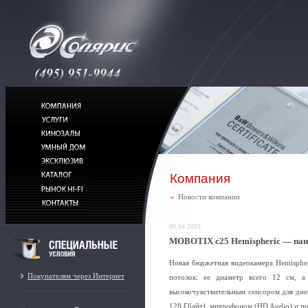
Компания
Новости компании
09.04.2015
MOBOTIX c25 Hemispheric — пано
Новая бюджетная видеокамера Hemisphe
Покупателям через Интернет
потолок: ее диаметр всего 12 см, а
высокочувствительным сенсором для дне
128 Гбайт), микрофоном (HD Audio) и по