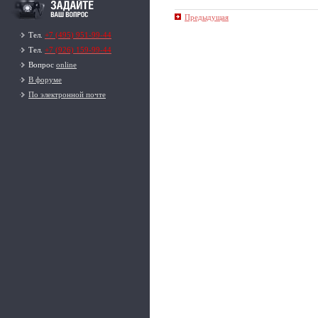
Предыдущая
Тел.
+7 (495) 951-99-44
Тел.
+7 (926) 159-99-44
Вопрос
online
В форуме
По электронной почте