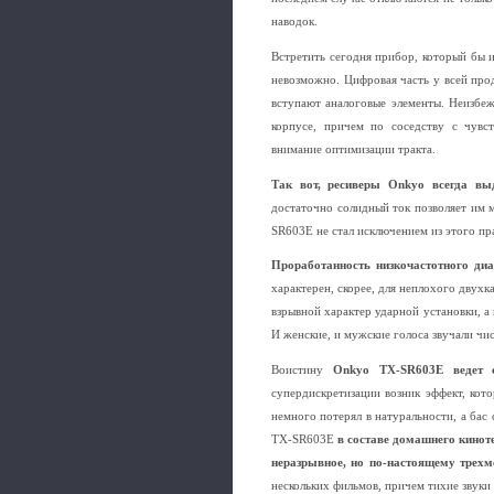
наводок.
Встретить сегодня прибор, который бы 
невозможно. Цифровая часть у всей про
вступают аналоговые элементы. Неизбе
корпусе, причем по соседству с чувс
внимание оптимизации тракта.
Так вот, ресиверы Onkyo всегда вы
достаточно солидный ток позволяет им 
SR603E не стал исключением из этого пр
Проработанность низкочастотного диа
характерен, скорее, для неплохого двух
взрывной характер ударной установки, 
И женские, и мужские голоса звучали чи
Воистину
Onkyo TX-SR603E ведет с
супердискретизации возник эффект, кот
немного потерял в натуральности, а бас
TX-SR603E
в составе домашнего кинот
неразрывное, но по-настоящему трехм
нескольких фильмов, причем тихие звуки