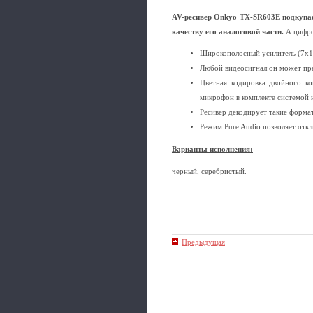
AV-ресивер Onkyo TX-SR603E подкупа
качеству его аналоговой части.
А цифро
Широкополосный усилитель (7х12
Любой видеосигнал он может пре
Цветная кодировка двойного ко
микрофон в комплекте системой 
Ресивер декодирует такие формат
Режим Pure Audio позволяет отк
Варианты исполнения:
черный, серебристый.
Предыдущая