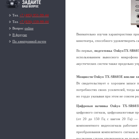
Тел.
+7 (495) 951-99-44
Тел.
+7 (926) 159-99-44
Вопрос
online
Внимательно изучив характеристики при
В форуме
кинотеатра, способного удовлетворить с
По электронной почте
Во-первых,
подготовка OnkyoTX-SR603E
использованием выносного микрофона
акустических систем также предельно у
Мощности Onkyo TX-SR603E вполне хва
Вт свидетельствует о хорошем запасе п
потребностях своих усилителей, тогда к
но гордо указывая при этом не совсем 
Цифровая начинка Onkyo TX-SR603
цифрового сигнала, цифроаналоговые пре
(от 20 до 150 Гц с шагом 20 Гц) — 
компонентного видеосигнала работают 
преобразования композитного сигнала в
последнем случае отключаются не только