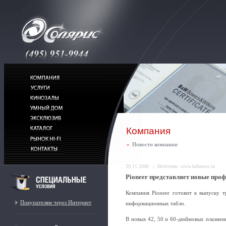
Компания
Новости компании
29.11.2006 | Источник: www.hifinews.ru
Pioneer представляет новые про
Компания Pioneer готовит к выпуску т
Покупателям через Интернет
информационных табло.
В новых 42, 50 и 60-дюймовых плазменн