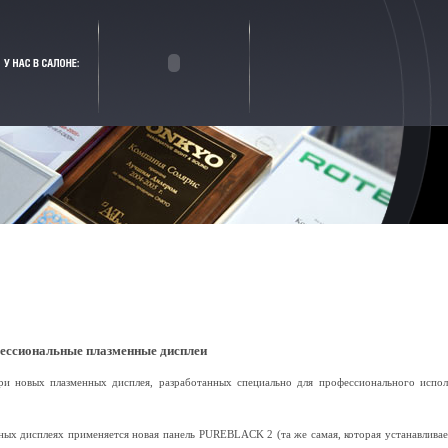
фессиональные плазменные дисплеи
ри новых плазменных дисплея, разработанных специально для профессионального испол
ых дисплеях применяется новая панель PUREBLACK 2 (та же самая, которая устанавливае