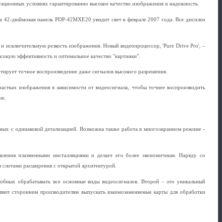
тационных условиях гарантированно высокое качество изображения и надежность.
 42-дюймовая панель PDP-42MXE20 увидит свет в феврале 2007 года. Все дисплеи
 исключительную резкость изображения. Новый видеопроцессор, 'Pure Drive Pro', –
ысокую эффективность и оптимальное качество "картинки".
нтирует точное воспроизведение даже сигналов высокого разрешения.
частках изображения в зависимости от видеосигнала, чтобы точнее воспроизводить
ие.
нных с одинаковой детализацией. Возможна также работа в многоэкранном режиме -
авления плазменными инсталляциями и делает его более экономичным. Наряду со
 слотами расширения с открытой архитектурой.
собных обрабатывать все основные виды видеосигналов. Второй – это уникальный
ляют сторонним производителям выпускать взаимозаменяемые карты для обработки