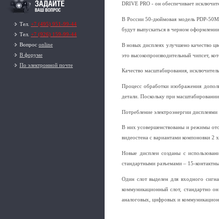
DRIVE PRO - он обеспечивает исключите
В России 50-дюймовая модель PDP-50MX
Тел.
+7 (495) 951-99-44
будут выпускаться в черном оформлении
Тел.
+7 (926) 159-99-44
Вопрос
online
В новых дисплеях улучшено качество цв
В форуме
это высокопроизводительный чипсет, кот
По электронной почте
Качество масштабирования, исключитель
Процесс обработки изображения дополня
детали. Поскольку при масштабировании
Потребление электроэнергии дисплеями P
В них усовершенствованы и режимы отоб
видеостена с вариантами компоновки 2 x 2
Новые дисплеи созданы с использован
стандартными разъемами – 15-контактны
Один слот выделен для входного сигна
коммуникационный слот, стандартно он
аналоговых, цифровых и коммуникационны