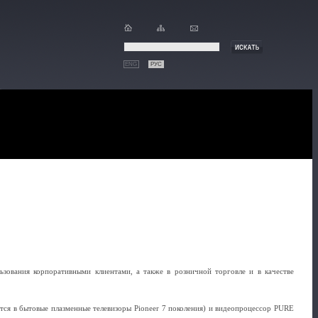
ENG
РУС
ьзования корпоративными клиентами, а также в розничной торговле и в качестве
тся в бытовые плазменные телевизоры Pioneer 7 поколения) и видеопроцессор PURE