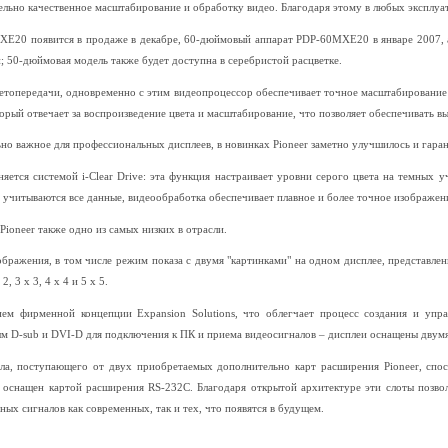
льно качественное масштабирование и обработку видео. Благодаря этому в любых эксплуа
E20 появится в продаже в декабре, 60-дюймовый аппарат PDP-60MXE20 в январе 2007, а
; 50-дюймовая модель также будет доступна в серебристой расцветке.
етопередачи, одновременно с этим видеопроцессор обеспечивает точное масштабирование и
орый отвечает за воспроизведение цвета и масштабирование, что позволяет обеспечивать в
но важное для профессиональных дисплеев, в новинках Pioneer заметно улучшилось и гара
ется системой i-Clear Drive: эта функция настраивает уровни серого цвета на темных у
 учитываются все данные, видеообработка обеспечивает плавное и более точное изображен
ioneer также одно из самых низких в отрасли.
ражения, в том числе режим показа с двумя "картинками" на одном дисплее, представле
, 3 x 3, 4 x 4 и 5 x 5.
ием фирменной концепции Expansion Solutions, что облегчает процесс создания и упр
м D-sub и DVI-D для подключения к ПК и приема видеосигналов – дисплеи оснащены двумя
ла, поступающего от двух приобретаемых дополнительно карт расширения Pioneer, спо
 оснащен картой расширения RS-232C. Благодаря открытой архитектуре эти слоты позво
х сигналов как современных, так и тех, что появятся в будущем.