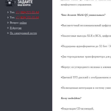
комфортного управления.
Тел.
+7 (495) 951-99-44
Что делает Michi Q5 уникальным?
Тел.
+7 (926) 159-99-44
Вопрос
online
▪Высокоточный восьмиканальный цифроан
В форуме
По электронной почте
▪Аналоговые выходы XLR и RCA, цифровы
▪Поддержка аудиоформатов до 32 бит / 
▪Два тороидальных трансформатора для 
▪Корпус из углеродного волокна и алюми
▪Цветной TFT-дисплей с отображением об
▪Полноценная интеграция в систему умно
Кому подойдет?
▪Владельцам CD-коллекций,