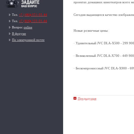
проектах домашних кинотеатров всего м
Тел.
+7 (495) 951-99-44
Сегодня выдающееся качество изображен
Тел.
+7 (926) 159-99-44
Вопрос
online
Новые розничные цены:
В форуме
По электронной почте
· Удивительный JVC DLA-X500 - 299 900
· Великолепный JVC DLA-X700 - 449 900
· Бескомпромиссный JVC DLA-X900 - 69
Предыдущая