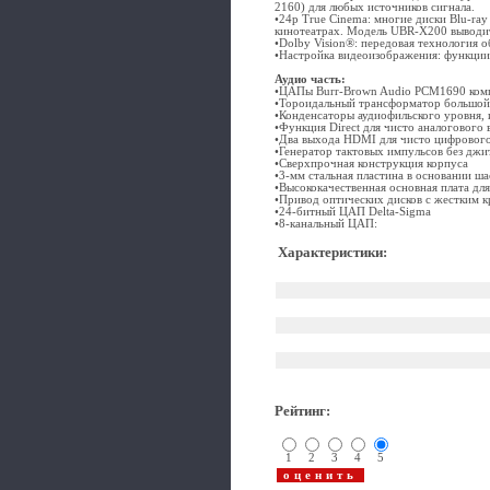
2160) для любых источников сигнала.
•24p True Cinema: многие диски Blu-ray
кинотеатрах. Модель UBR-X200 выводит 
•Dolby Vision®: передовая технология 
•Настройка видеоизображения: функции 
Аудио часть:
•ЦАПы Burr-Brown Audio PCM1690 компа
•Тороидальный трансформатор большой 
•Конденсаторы аудиофильского уровня, 
•Функция Direct для чисто аналогового 
•Два выхода HDMI для чисто цифрового
•Генератор тактовых импульсов без джи
•Сверхпрочная конструкция корпуса
•3-мм стальная пластина в основании ш
•Высококачественная основная плата д
•Привод оптических дисков с жестким 
•24-битный ЦАП Delta-Sigma
•8-канальный ЦАП:
Характеристики
:
Рейтинг
:
1
2
3
4
5