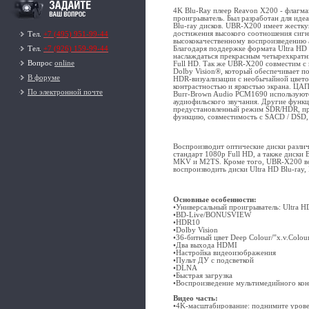
4K Blu-Ray плеер Reavon X200 - флагм
проигрыватель. Был разработан для иде
Blu-ray дисков. UBR-X200 имеет жестк
достижения высокого соотношения сигн
Тел.
+7 (495) 951-99-44
высококачественному воспроизведению а
Благодаря поддержке формата Ultra HD
Тел.
+7 (926) 159-99-44
наслаждаться прекрасным четырехкрат
Вопрос
online
Full HD. Так же UBR-X200 совместим 
Dolby Vision®, который обеспечивает 
В форуме
HDR-визуализации с необычайной цвето
контрастностью и яркостью экрана. ЦАП-
По электронной почте
Burr-Brown Audio PCM1690 используютс
аудиофильского звучания. Другие функ
предустановленный режим SDR/HDR, п
функцию, совместимость с SACD / DSD,
Воспроизводит оптические диски различ
стандарт 1080p Full HD, а также диски 
MKV и M2TS. Кроме того, UBR-X200 вос
воспроизводить диски Ultra HD Blu-ray
Основные особенности:
•Универсальный проигрыватель: Ultra H
•BD-Live/BONUSVIEW
•HDR10
•Dolby Vision
•36-битный цвет Deep Colour/”x.v.Colou
•Два выхода HDMI
•Настройка видеоизображения
•Пульт ДУ с подсветкой
•DLNA
•Быстрая загрузка
•Воспроизведение мультимедийного кон
Видео часть:
•4K-масштабирование: поднимите урове