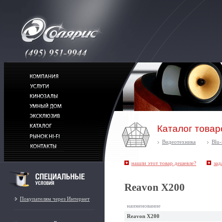
Каталог товар
Видеотехника
Blu
нашли этот товар дешевле?
зад
Reavon X200
Покупателям через Интернет
наименование
Reavon X200