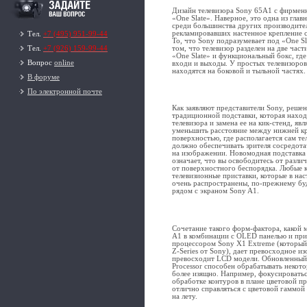
Дизайн телевизора Sony 65A1 с фирмен
«One Slate». Наверное, это одна из гла
среди большинства других производите
рекламировавших настенное крепление 
Тел.
+7 (495) 951-99-44
То, что Sony подразумевает под «One Sl
том, что телевизор разделен на две час
Тел.
+7 (926) 159-99-44
«One Slate» и функциональный бокс, где
Вопрос
online
входи и выходы. У простых телевизоро
находятся на боковой и тыльной частях.
В форуме
По электронной почте
Как заявляют представители Sony, решен
традиционной подставки, которая наход
телевизора и замена ее на кик-стенд, явл
уменьшить расстояние между нижней кр
поверхностью, где располагается сам те
должно обеспечивать зрителя сосредота
на изображении. Новомодная подставка 
означает, что вы освободитесь от разли
от поверхностного беспорядка. Любые 
телевизионные приставки, которые в на
очень распространены, по-прежнему бу
рядом с экраном Sony A1.
Сочетание такого форм-фактора, какой 
A1 в комбинации с OLED панелью и пр
процессором Sony X1 Extreme (который 
Z-Series от Sony), дает превосходное и
превосходит LCD модели. Обновленный
Processor способен обрабатывать некот
более изящно. Например, фокусироватьс
обработке контуров в плане цветовой п
отлично справляться с цветовой гаммой
на лету.