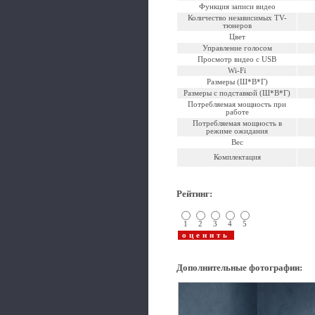
Функция записи видео
Количество независимых TV-
тюнеров
Цвет
Управление голосом
Просмотр видео с USB
Wi-Fi
Размеры (Ш*В*Г)
Размеры с подставкой (Ш*В*Г)
Потребляемая мощность при
работе
Потребляемая мощность в
режиме ожидания
Вес
Комплектация
Рейтинг
:
1
2
3
4
5
Дополнительные фотографии
: