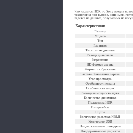
Что касается HDR, то Sony вводит ново
технология при выводе, например, голуб
ведется на данных, получаемых из несущ
Характеристики
:
Параметр
Модель
Тип
Гарантия
Технология дисплея
Размер диагонали
Разрешение
HD формат экрана
Формат изображения
Частота обновления экрана
Угол просмотра
Особенности экрана
Особенности аудио
Выходная мощность звука
Количество динамиков
Поддержка HDR
Интерфейсы
Порты
Количество разъемов HDMI
Количество USB
Поддерживаемые стандарты
Поддерживаемые форматы