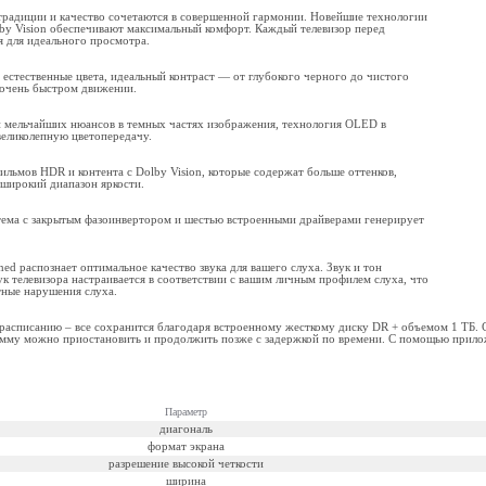
, традиции и качество сочетаются в совершенной гармонии. Новейшие технологии
y Vision обеспечивают максимальный комфорт. Каждый телевизор перед
я для идеального просмотра.
естественные цвета, идеальный контраст — от глубокого черного до чистого
и очень быстром движении.
 мельчайших нюансов в темных частях изображения, технология OLED в
 великолепную цветопередачу.
ильмов HDR и контента с Dolby Vision, которые содержат больше оттенков,
 широкий диапазон яркости.
тема с закрытым фазоинвертором и шестью встроенными драйверами генерирует
ed распознает оптимальное качество звука для вашего слуха. Звук и тон
ук телевизора настраивается в соответствии с вашим личным профилем слуха, что
тные нарушения слуха.
расписанию – все сохранится благодаря встроенному жесткому диску DR + объемом 1 ТБ. С
рамму можно приостановить и продолжить позже с задержкой по времени. С помощью прил
Параметр
диагональ
формат экрана
разрешение высокой четкости
ширина