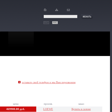
ENG
РУС
оставьте свой телефон и мы Вам перезвоним
цена
произв.
заказ
469900.00 руб.
LOEWE
Купить в салоне