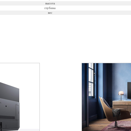
высота
глубина
вес