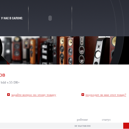
ов
 bild v.55 DR+
задайте вопрос по этому товару
подходит ли мне этот товар
?
рейтинг
статус
не выставлен