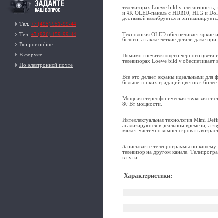
телевизорах Loewe bild v элегантность
и 4K OLED-панель с HDR10, HLG и Dolb
доставкой калибруется и оптимизируетс
Тел.
+7 (495) 951-99-44
Технология OLED обеспечивает яркие и 
Тел.
+7 (926) 159-99-44
белого, а также четкие детали даже пр
Вопрос
online
В форуме
Помимо впечатляющего черного цвета и
телевизорах Loewe bild v обеспечивает
По электронной почте
Все это делает экраны идеальными для ф
больше тонких градаций цветов и более
Мощная стереофоническая звуковая сис
80 Вт мощности.
Интеллектуальная технология Mimi Defin
анализируются в реальном времени, а зв
может частично компенсировать возрас
Записывайте телепрограммы по вашему 
телевизор на другом канале. Телепрог
в пути.
Характеристики
: