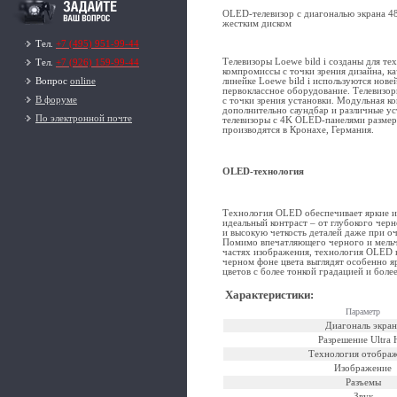
OLED-телевизор с диагональю экрана 4
жестким диском
Тел.
+7 (495) 951-99-44
Телевизоры Loewe bild i созданы для тех
Тел.
+7 (926) 159-99-44
компромиссы с точки зрения дизайна, к
Вопрос
online
линейке Loewe bild i используются нов
первоклассное оборудование. Телевизор
В форуме
с точки зрения установки. Модульная к
дополнительно саундбар и различные у
По электронной почте
телевизоры с 4K OLED-панелями размер
производятся в Кронахе, Германия.
OLED-технология
Технология OLED обеспечивает яркие и 
идеальный контраст – от глубокого черн
и высокую четкость деталей даже при о
Помимо впечатляющего черного и мель
частях изображения, технология OLED в
черном фоне цвета выглядят особенно я
цветов с более тонкой градацией и боле
Характеристики
:
Параметр
Диагональ экран
Разрешение Ultra
Технология отобра
Изображение
Разъемы
Звук