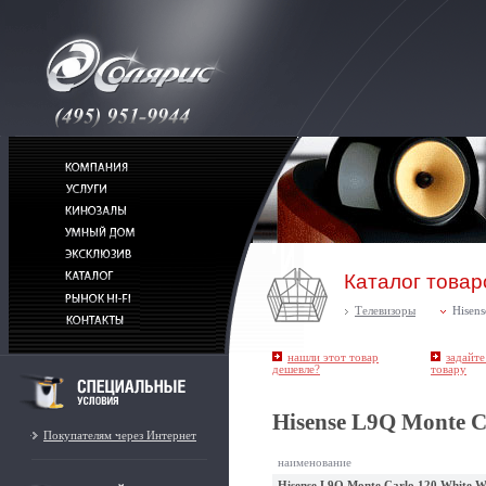
Каталог товар
Телевизоры
Hisens
нашли этот товар
задайте
дешевле?
товару
Hisense L9Q Monte C
Покупателям через Интернет
наименование
Hisense L9Q Monte Carlo 120 White W