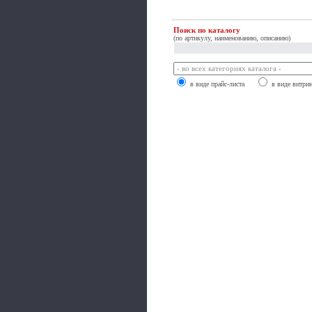
Поиск по каталогу
(по артикулу, наименованию, описанию)
в виде прайс-листа
в виде витри