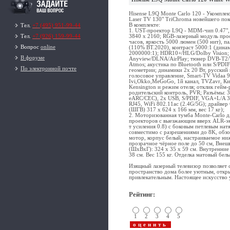
Hisense L9Q Monte Carlo 120 - Укомпле
Laser TV 130" TriChroma новейшего пок
В комплекте:
Тел.
+7 (495) 951-99-44
1. UST-проектор L9Q - MDM-чип 0.47",
3840 х 2160; RGB-лазерный модуль пр
Тел.
+7 (926) 159-99-44
часов, яркость 5000 люмен (500 нит), п
Вопрос
online
(110% BT.2020), контраст 5000:1 (дина
2000000:1); HDR10+/HLG/Dolby Vision; 
В форуме
Anyview/DLNA/AirPlay; тюнер DVB-T2/T
Atmos; акустика по Bluetooth или S/PDIF
По электронной почте
геометрии; динамики 2x 20 Вт, русский
голосовое управление, Smart-TV Vidaa 
Ivi,Okko,MeGoGo, 1й канал, TVZavr, Ки
Kensington и режим отеля; отклик гейм-
родительский контроль, PVR; Разъёмы: 
eARC/CEC), 2x USB, S/PDIF, VGA+L/A 3.5
RJ45, WiFi 802.11ac (2.4G/5G); драйвер
(ШГВ) 317 x 624 x 166 мм, вес 17 кг);
2. Моторизованная тумба Monte-Carlo 
проекторов с выезжающим вверх ALR-эк
т усиления 0.8) с боковым петлевым на
совместимо с разрешениями до 8K, обзо
мотор, корпус белый, настраиваемое ни
прозрачное чёрное поле до 50 см, Внеш
(ШхВхГ): 324 х 35 х 59 см. Внутренние 
38 см. Вес 155 кг. Отделка матовый бел
Изящный лазерный телевизор позволяет 
пространство дома более уютным, откр
привлекательным. Настоящее искусство 
Рейтинг
:
1
2
3
4
5