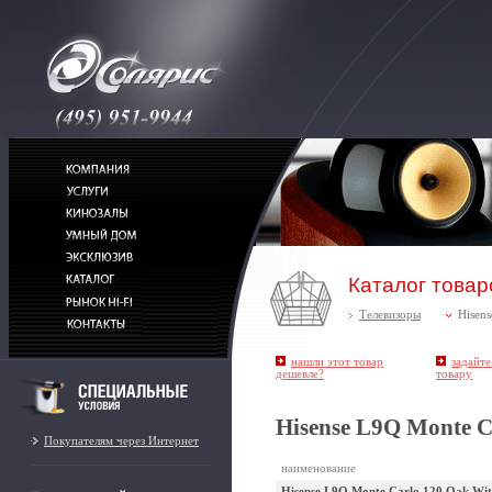
Каталог товар
Телевизоры
Hisens
нашли этот товар
задайте
дешевле?
товару
Hisense L9Q Monte C
Покупателям через Интернет
наименование
Hisense L9Q Monte Carlo 120 Oak Wit