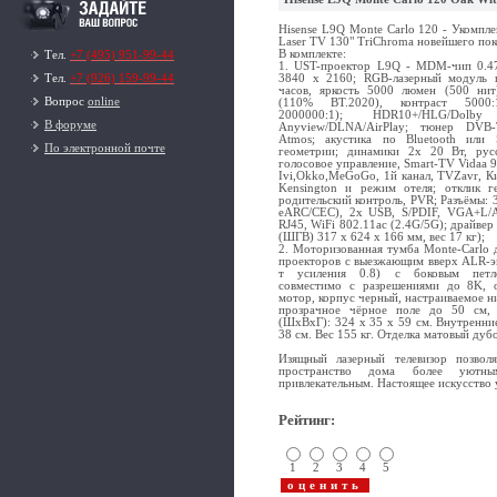
Hisense L9Q Monte Carlo 120 - Укомпл
Laser TV 130" TriChroma новейшего пок
В комплекте:
Тел.
+7 (495) 951-99-44
1. UST-проектор L9Q - MDM-чип 0.4
3840 х 2160; RGB-лазерный модуль 
Тел.
+7 (926) 159-99-44
часов, яркость 5000 люмен (500 нит
Вопрос
online
(110% BT.2020), контраст 5000:
2000000:1); HDR10+/HLG/Dolb
В форуме
Anyview/DLNA/AirPlay; тюнер DVB-T
Atmos; акустика по Bluetooth или 
По электронной почте
геометрии; динамики 2x 20 Вт, рус
голосовое управление, Smart-TV Vidaa 
Ivi,Okko,MeGoGo, 1й канал, TVZavr, Ки
Kensington и режим отеля; отклик 
родительский контроль, PVR; Разъёмы: 
eARC/CEC), 2x USB, S/PDIF, VGA+L/A 3
RJ45, WiFi 802.11ac (2.4G/5G); драйвер
(ШГВ) 317 x 624 x 166 мм, вес 17 кг);
2. Моторизованная тумба Monte-Carlo 
проекторов с выезжающим вверх ALR-эк
т усиления 0.8) с боковым петл
совместимо с разрешениями до 8K, 
мотор, корпус черный, настраиваемое н
прозрачное чёрное поле до 50 см,
(ШхВхГ): 324 х 35 х 59 см. Внутренние
38 см. Вес 155 кг. Отделка матовый ду
Изящный лазерный телевизор позвол
пространство дома более уютн
привлекательным. Настоящее искусство 
Рейтинг
:
1
2
3
4
5