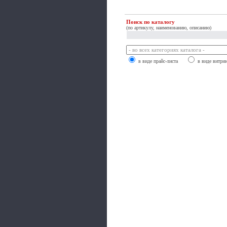
Поиск по каталогу
(по артикулу, наименованию, описанию)
в виде прайс-листа
в виде витри