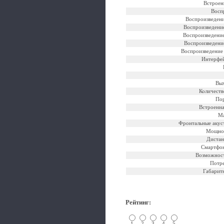
Встроен
Восп
Воспроизведени
Воспроизведени
Воспроизведени
Воспроизведени
Воспроизведение
Интерфе
Вых
Количеств
Пор
Встроенна
Ма
Фронтальные акус
Мощнос
Дистан
Смартфон
Возможност
Потр
Габарит
Рейтинг
:
1
2
3
4
5