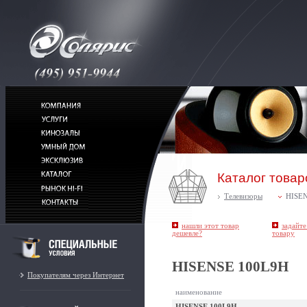
Каталог товар
Телевизоры
HISE
нашли этот товар
задайте
дешевле?
товару
HISENSE 100L9H
Покупателям через Интернет
наименование
HISENSE 100L9H