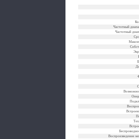
Ко
Частотный диапа
Частотный диап
Ср
Макси
Собст
Экр
Ш
Ди
С
Возможно
Опер
Подкл
Воспрои
Встроен
П
Тех
Встро
Беспроводно
Воспроизведение ме