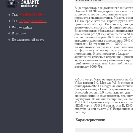
Видеопроектор для домашнего кинотеа
Hisense 100L9H — устройство в пласти
корпусе, которое предназначено для
Тел.
+7 (495) 951-99-44
просмотра медиаконтента. Модель осна
TV-тюнером, который гарантирует быс
Тел.
+7 (926) 159-99-44
прием и обработку ТВ-сигналов, что да
Вопрос
online
возможность смотреть эфирные програ
Видеопроектор оборудован специальны
В форуме
дюймовым (253,9 см) экраном типа ALR
соотношением сторон 16:9, на который
По электронной почте
выводится картинка разрешением 3840
пикселей. Контрастность — 3000:1.
Антибликовое покрытие создает максим
комфортные условия при ярком освещен
помещении. Видеопроектор обладает
адаптивной яркостью излучения. Яркост
экрана автоматически уменьшается при
приближении человека. Световой поток
достигает 3000 Лм.
Работа устройства осуществляется на б
Vidaa версии 6.0. Модуль WI-Fi с подд
стандартов 802.11 a/b/g/n/ac обеспечива
быстрый выход в Сеть. Встроенный мод
Bluetooth версии 5.0 предназначен для
синхронизации с смартфонами, планшет
ноутбуком. Возможно беспроводное во
MPEG4. Встроенная акустическая систе
HDMI (три), USB 2.0 тип А, тип B, RJ4
смартфона или пульта ДУ. Встроенные 
потолку.
Характеристики
: