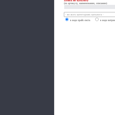
Поиск по каталогу
(по артикулу, наименованию, описанию)
в виде прайс-листа
в виде витри