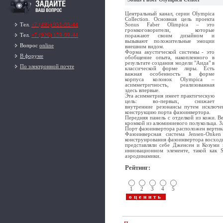
Центральный канал, серии Olympica
Collection. Основная цель проекта
Sonus Faber Olimpica – это
Тел.
+7 (495) 951-99-44
громкоговорители, которые
Тел.
+7 (926) 159-99-44
поражают своим дизайном и
вызывают положительные эмоции
Вопрос
online
внешним видом.
Форма акустической системы - это
В форуме
обобщение опыта, накопленного в
результате создания модели "Аида" в
По электронной почте
классической форме лиры. Есть
важная особенность в форме
корпуса колонок Olympica –
асимметричность, реализованная
здесь впервые.
Эта асимметрия имеет практическую
цель: во-первых, снижает
внутренние резонансы путем исключе
конструкцию порта фазоинвертора.
Передняя панель с отделкой из кожи. В
кромкой из алюминиевого полукольца. 
Порт фазоинвертора расположен вертик
Фазоинверсная система Jensen-Onke
конструирования фазоинвертора восход
представляли себе Дженсен и Козуми в
инновационном элементе, такой как S
аэродинамики.
Рейтинг
:
1
2
3
4
5