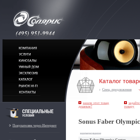
Каталог товар
Спец. предложения
нашли этот товар
задайте
дешевле?
товару
Sonus Faber Olympic
Покупателям через Интернет
наименование
Sonus Faber Olympica Center