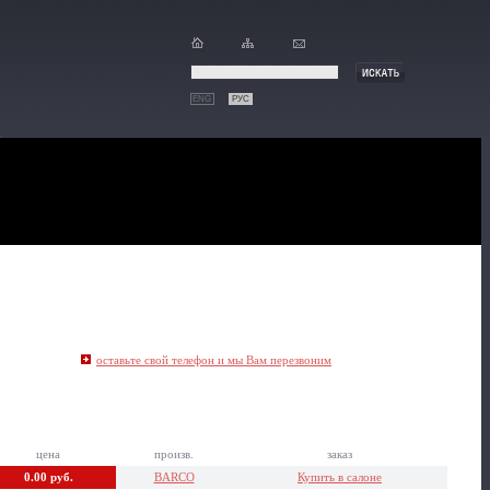
ENG
РУС
оставьте свой телефон и мы Вам перезвоним
цена
произв.
заказ
0.00 руб.
BARCO
Купить в салоне