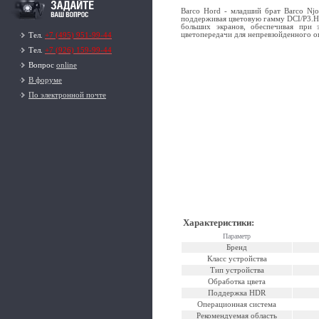
Barco Hord - младший брат Barco Njo
поддерживая цветовую гамму DCI/P3.
Н
больших экранов, обеспечивая при 
цветопередачи для непревзойденного о
Тел.
+7 (495) 951-99-44
Тел.
+7 (926) 159-99-44
Вопрос
online
В форуме
По электронной почте
Характеристики
:
Параметр
Бренд
Класс устройства
Тип устройства
Обработка цвета
Поддержка HDR
Операционная система
Рекомендуемая область