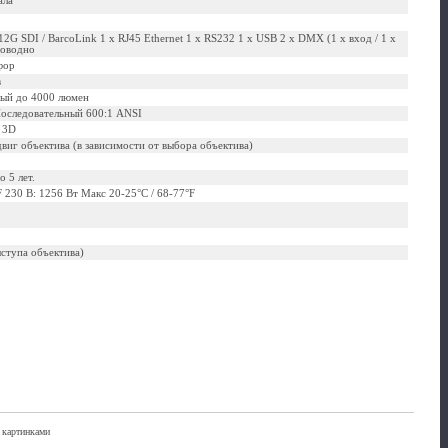
ала
12G SDI / BarcoLink 1 x RJ45 Ethernet 1 x RS232 1 x USB 2 x DMX (1 x вход / 1 x
роводно
фор
в
ый до 4000 люмен
Последовательный 600:1 ANSI
c 3D
виг объектива (в зависимости от выбора объектива)
 5 лет.
F 230 В: 1256 Вт Макс 20-25°C / 68-77°F
ыступа объектива)
 картинками