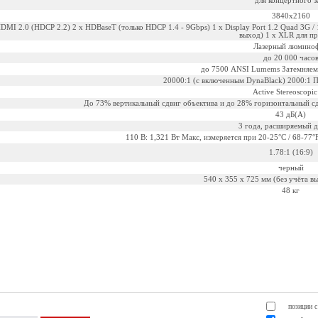
для концертного з
3840x2160
HDMI 2.0 (HDCP 2.2) 2 x HDBaseT (только HDCP 1.4 - 9Gbps) 1 x Display Port 1.2 Quad 3G / 
выход) 1 x XLR для п
Лазерный люмино
до 20 000 часо
до 7500 ANSI Lumems Затемняем
20000:1 (с включенным DynaBlack) 2000:1 
Active Stereoscopi
До 73% вертикальный сдвиг объектива и до 28% горизонтальный сд
43 дБ(A)
3 года, расширяемый до
110 В: 1,321 Вт Макс, измеряется при 20-25°C / 68-77°
1.78:1 (16:9)
черный
540 x 355 х 725 мм (без учёта в
48 кг
позиции с