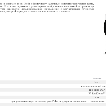
rd и означает воин.
Hodr обеспечивает идеальные кинематографические цвета,
аш Hodr имеет приятное и равномерное изображение с подсветкой от средних до
этом невероятно детализированное изображение с впечатляющей точностью
пыта, который порадует даже самых взыскательных клиентов.
Значение
Barco
инсталляционный пр
три чипа DLP
P7 RealColor™
есть
программно-аппаратная платформа Pulse, поддержка расширенного динамического