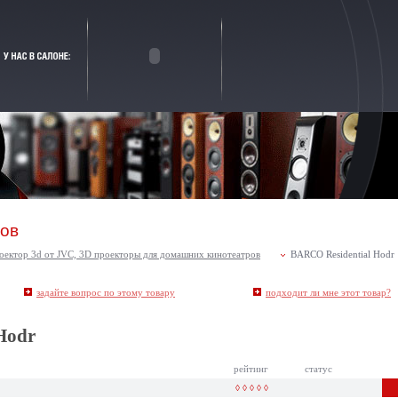
ров
оектор 3d от JVC, 3D проекторы для домашних кинотеатров
BARCO Residential Hodr
задайте вопрос по этому товару
подходит ли мне этот товар
?
Hodr
рейтинг
статус
◊ ◊ ◊ ◊ ◊