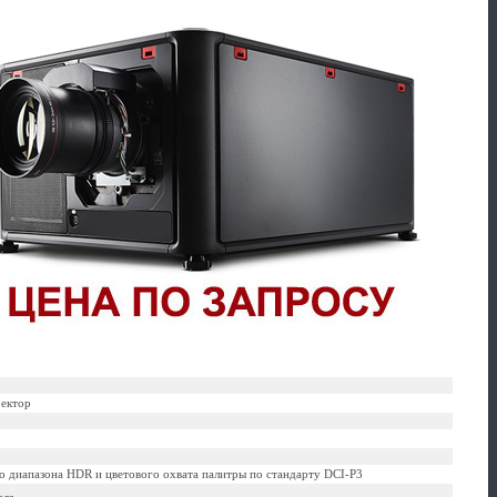
оектор
 диапазона HDR и цветового охвата палитры по стандарту DCI-P3