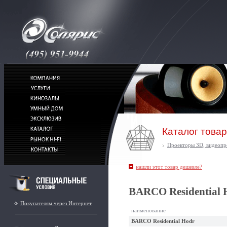
Каталог това
Проекторы 3D, видеопр
нашли этот товар дешевле?
BARCO Residential 
Покупателям через Интернет
наименование
BARCO Residential Hodr