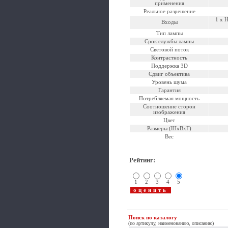
применения
Реальное разрешение
1 x 
Входы
Тип лампы
Срок службы лампы
Световой поток
Контрастность
Поддержка 3D
Сдвиг объектива
Уровень шума
Гарантия
Потребляемая мощность
Соотношение сторон
изображения
Цвет
Размеры (ШxВxГ)
Вес
Рейтинг
:
1
2
3
4
5
Поиск по каталогу
(по артикулу, наименованию, описанию)