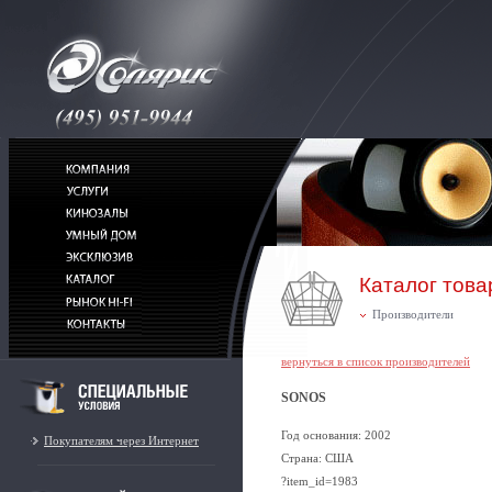
Каталог това
Производители
вернуться в список производителей
SONOS
Год основания: 2002
Покупателям через Интернет
Страна: США
?item_id=1983