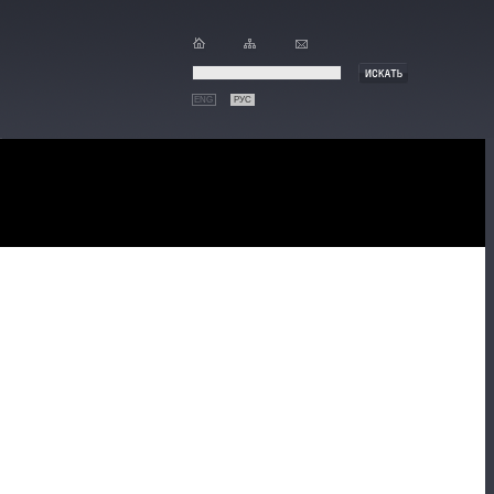
ENG
РУС