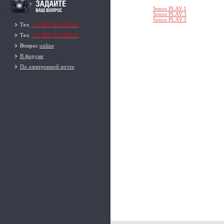
Sonos PLAY:1
Sonos PLAY:3
Sonos PLAY:5
Тел.
+7 (495) 951-99-44
Тел.
+7 (926) 159-99-44
Вопрос
online
В форуме
По электронной почте