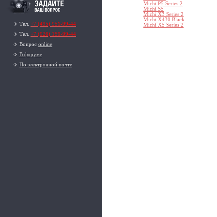
Michi P5 Series 2
Michi S5
Michi X3 Series 2
Michi X430 Black
Тел.
+7 (495) 951-99-44
Michi X5 Series 2
Тел.
+7 (926) 159-99-44
Вопрос
online
В форуме
По электронной почте