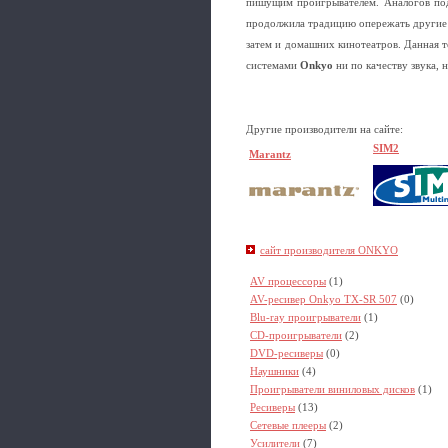
пишущим проигрывателем. Аналогов под
продолжила традицию опережать другие к
затем и домашних кинотеатров. Данная т
системами
Onkyo
ни по качеству звука,
Другие производители на сайте:
SIM2
Marantz
сайт производителя ONKYO
AV процессоры
(1)
AV-ресивер Onkyo TX-SR 507
(0)
Blu-ray проигрыватели
(1)
CD-проигрыватели
(2)
DVD-ресиверы
(0)
Наушники
(4)
Проигрыватели виниловых дисков
(1)
Ресиверы
(13)
Сетевые плееры
(2)
Усилители
(7)