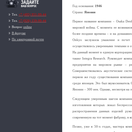
Год основания:
1946
Страна:
Япония
Тел.
+7 (495) 951-99-44
Тел.
+7 (926) 159-99-44
Первое название компании – Osaka Den
Вопрос
online
мировой войны. С момента ее возникнов
В форуме
более поздние времена – и на домашних
По электронной почте
Onkyo заслужила уважение и почет в
осуществлялось уверенными темпами и о
На данный момент в единую корпораци
также Integra Research. Руководит комп
предприятия на мировом рынке – рез
Совершенствовались акустические сист
первом же году существования компани
среди японцев. Это был звукосниматель 
Японии – 300 иен. Однако, несмотря на э
Следующим уверенным шагом компан
изготовления которых лежал беспресс
распространения данных изделий рук
современную на тот момент фабрику, в к
Позже, уже в 50-х годах, мастера ком