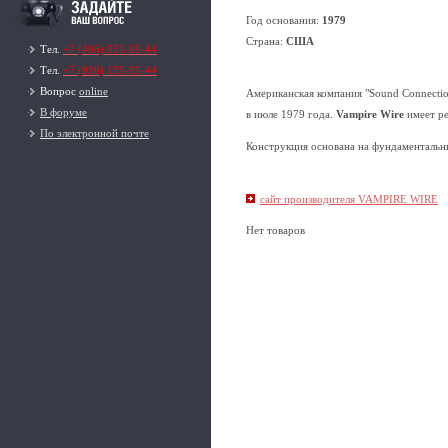
Год основания:
1979
Страна:
США
Тел.
+7 (495) 951-99-44
Тел.
+7 (926) 159-99-44
Вопрос
online
Американская компания "Sound Connection
В форуме
в июле 1979 года.
Vampire Wire
имеет р
По электронной почте
Конструкция основана на фундаментальн
сайт производителя VAMPIRE WIRE
Нет товаров