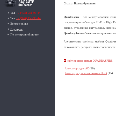
Страна:
Великобритания
Тел.
+7 (495) 951-99-44
Quadraspire
– это международная компан
Тел.
+7 (926) 159-99-44
современную мебель для Hi-Fi и High E
Вопрос
online
дисков, отделанные натуральным шпоном
В форуме
Quadraspire
необыкновенно привлекател
По электронной почте
Акустические свойства мебели
Quadras
возможность раскрыть свои способности
сайт производителя QUADRASPIRE
Аксессуары для АС
(10)
Аксессуры для компонентов Hi-Fi
(15)