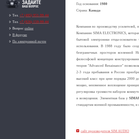
Год основания:
1980
Страна:
Канада
Тел.
+7 (495) 951-99-44
Тел.
+7 (926) 159-99-44
Компания по производству усилителей, 
Вопрос
online
Компанию SIMA ELECTRONICS, которая п
В форуме
бытовой электроники отцы-основатели 
По электронной почте
использования. B 1988 году было соз
безграничных просторов вселенной H
философской концепции конструирования
теория "Advanced Renaissance" позволи
2-3 года пребывания в России приобре
высокий класс при цене порядка 2000 до
мощно, неизменное воплощение принципо
регулировка громкости набором коммути
и возмущения. Элементная база у
SIMA
стандартам военной промышленности, и
сайт производителя SIM AUDIO