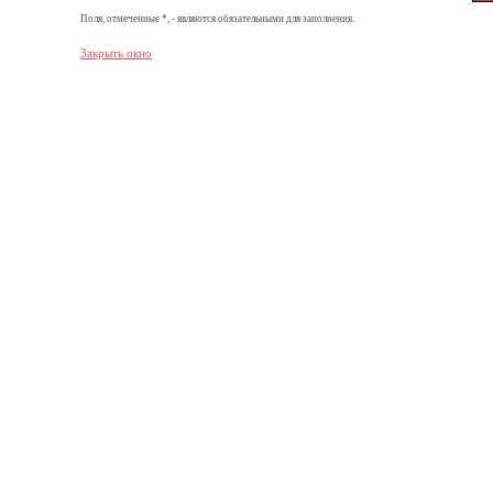
Поля, отмеченные *, - являются обязательными для заполнения.
Закрыть окно