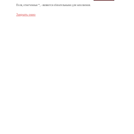
Поля, отмеченные *, - являются обязательными для заполнения.
Закрыть окно