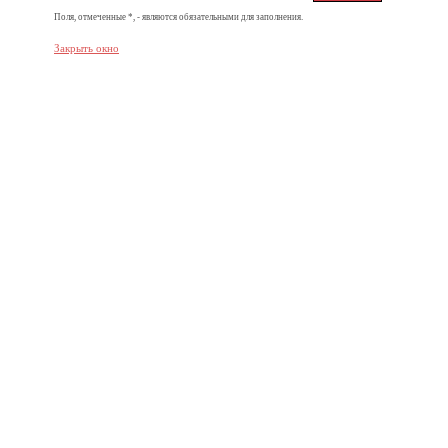
Поля, отмеченные *, - являются обязательными для заполнения.
Закрыть окно