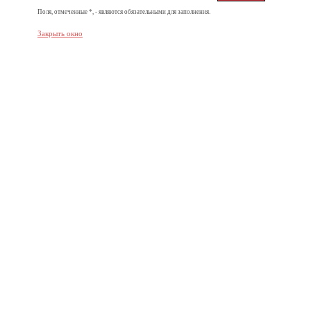
Поля, отмеченные *, - являются обязательными для заполнения.
Закрыть окно