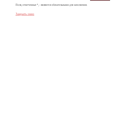
Поля, отмеченные *, - являются обязательными для заполнения.
Закрыть окно