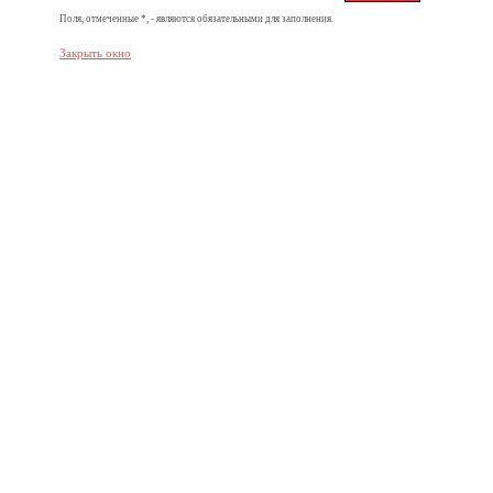
Поля, отмеченные *, - являются обязательными для заполнения.
Закрыть окно