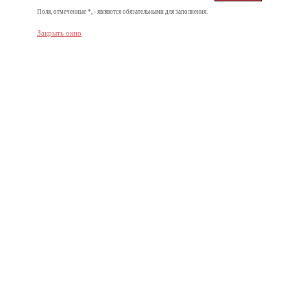
Поля, отмеченные *, - являются обязательными для заполнения.
Закрыть окно