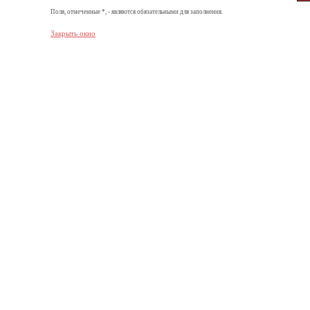
Поля, отмеченные *, - являются обязательными для заполнения.
Закрыть окно