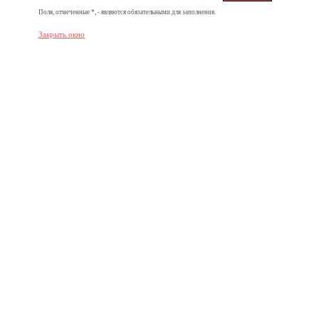
Поля, отмеченные *, - являются обязательными для заполнения.
Закрыть окно