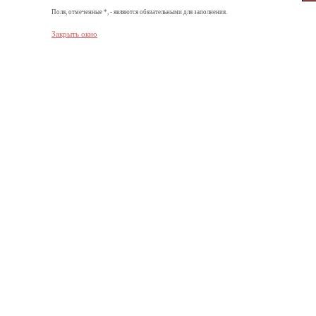
Поля, отмеченные *, - являются обязательными для заполнения.
Закрыть окно