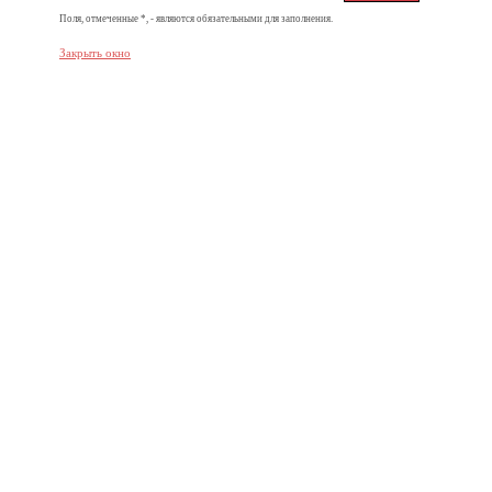
Поля, отмеченные *, - являются обязательными для заполнения.
Закрыть окно