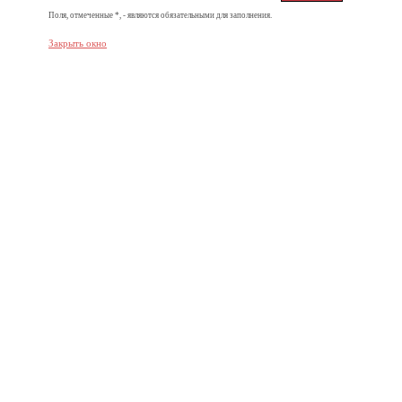
Поля, отмеченные *, - являются обязательными для заполнения.
Закрыть окно