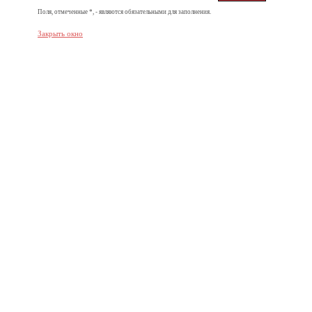
Поля, отмеченные *, - являются обязательными для заполнения.
Закрыть окно