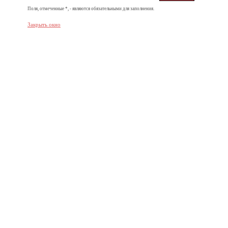
Поля, отмеченные *, - являются обязательными для заполнения.
Закрыть окно