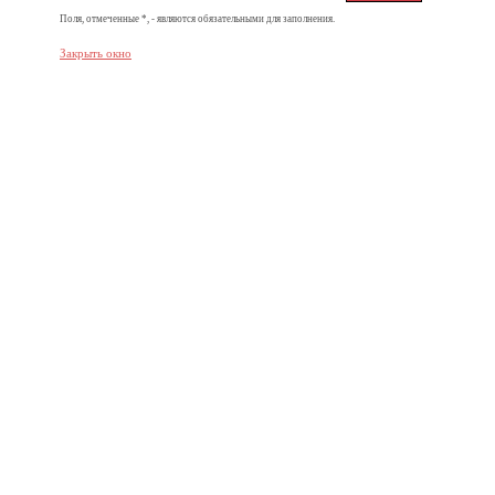
Поля, отмеченные *, - являются обязательными для заполнения.
Закрыть окно